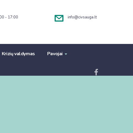
00 - 17:00
info@civsauga.lt
Krizių valdymas
Pavojai