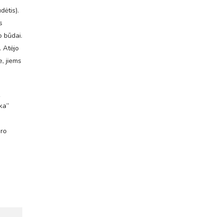
dėtis).
s
o būdai.
. Atėjo
e, jiems
ų
nka”
dro