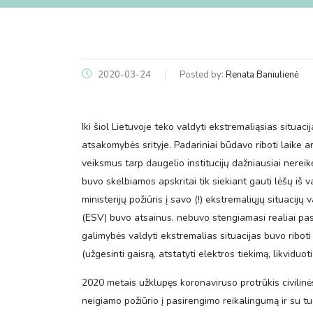
2020-03-24
Posted by:
Renata Baniulienė
Iki šiol Lietuvoje teko valdyti ekstremaliąsias situac
atsakomybės srityje. Padariniai būdavo riboti laike 
veiksmus tarp daugelio institucijų dažniausiai nereik
buvo skelbiamos apskritai tik siekiant gauti lėšų iš 
ministerijų požiūris į savo (!) ekstremaliųjų situaci
(ESV) buvo atsainus, nebuvo stengiamasi realiai pasi
galimybės valdyti ekstremalias situacijas buvo riboti
(užgesinti gaisrą, atstatyti elektros tiekimą, likviduoti 
2020 metais užklupęs koronaviruso protrūkis civilin
neigiamo požiūrio į pasirengimo reikalingumą ir su tu