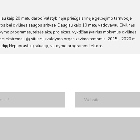
augiau kaip 20 metų darbo Valstybinėje priešgaisrinėje gelbėjimo tarnyboje,
ros bei civilinės saugos srityse. Daugiau kaip 10 metų vadovavau Civilinės
ymo programas, teisės aktų projektus, vykdžiau įvairius mokymus civilinės
bei ekstremaliųjų situacijų valdymo organizavimo temomis. 2015 - 2020 m.
udijų Nepaprastųjų situacijų valdymo programos lektore.