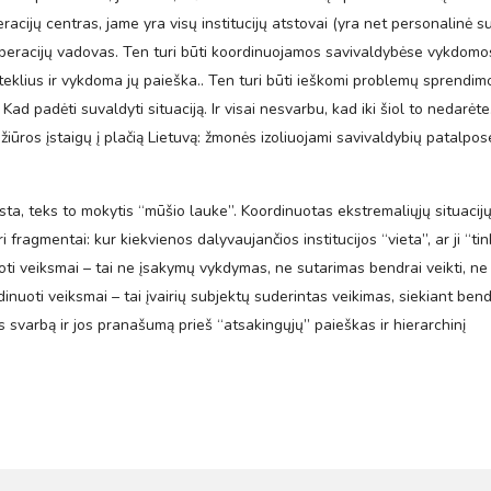
cijų centras, jame yra visų institucijų atstovai (yra net personalinė su
 operacijų vadovas. Ten turi būti koordinuojamos savivaldybėse vykdomo
išteklius ir vykdoma jų paieška.. Ten turi būti ieškomi problemų sprendim
d padėti suvaldyti situaciją. Ir visai nesvarbu, kad iki šiol to nedarėte
ežiūros įstaigų į plačią Lietuvą: žmonės izoliuojami savivaldybių patalpos
sta, teks to mokytis “mūšio lauke”. Koordinuotas ekstremaliųjų situacij
fragmentai: kur kiekvienos dalyvaujančios institucijos “vieta”, ar ji “ti
uoti veiksmai – tai ne įsakymų vykdymas, ne sutarimas bendrai veikti, ne
dinuoti veiksmai – tai įvairių subjektų suderintas veikimas, siekiant ben
os svarbą ir jos pranašumą prieš “atsakingųjų” paieškas ir hierarchinį