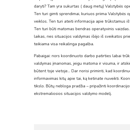
daryti? Tam yra sukurtas ( daug metų) Valstybės opera
Ten turi gimti sprendimai, kuriuos priima Valstybės
veiklos. Ten turi ateiti informacija apie trūkstamus 
Ten turi būti matomas bendras operatyvinis vaizdas. Ka
laikas, nes situacijos valdymas išėjo iš sveikatos pri
teikiama visa reikalinga pagalba.
Pabaigai: nors koordinuoto darbo patirties labai trūk
valdymas įmanomas, jeigu matoma ir visuma, ir atskiri 
būtent toje vietoje… Dar norisi priminti, kad koordin
informavimas kitų apie tai, ką ketinate nuveikti. Koor
tikslo. Būtų nebloga pradžia – pripažinti koordinacij
ekstremaliosios situacijos valdymo modelį.