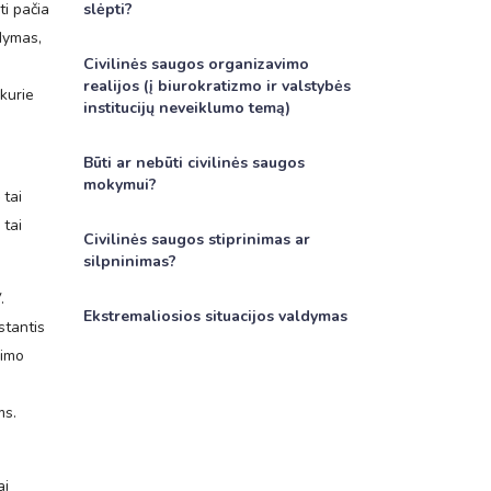
ti pačia
slėpti?
dymas,
Civilinės saugos organizavimo
realijos (į biurokratizmo ir valstybės
kurie
institucijų neveiklumo temą)
Būti ar nebūti civilinės saugos
mokymui?
 tai
 tai
Civilinės saugos stiprinimas ar
silpninimas?
.
Ekstremaliosios situacijos valdymas
stantis
kimo
ms.
ai