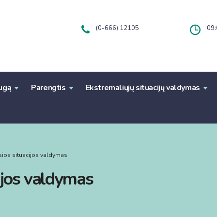
(0-666) 12105
09:
augą
Parengtis
Ekstremaliųjų situacijų valdymas
sios situacijos valdymas
ijos valdymas