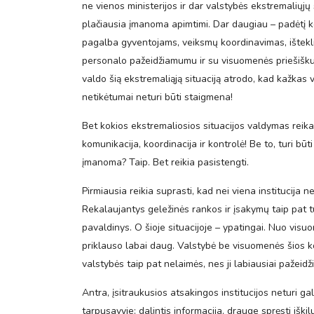
ne vienos ministerijos ir dar valstybės ekstremaliųjų s
plačiausia įmanoma apimtimi. Dar daugiau – padėtį ko
pagalba gyventojams, veiksmų koordinavimas, išteklių 
personalo pažeidžiamumu ir su visuomenės priešiškumu
valdo šią ekstremaliąją situaciją atrodo, kad kažkas vy
netikėtumai neturi būti staigmena!
Bet kokios ekstremaliosios situacijos valdymas reikal
komunikacija, koordinacija ir kontrolė! Be to, turi b
įmanoma? Taip. Bet reikia pasistengti.
Pirmiausia reikia suprasti, kad nei viena institucija 
Rekalaujantys geležinės rankos ir įsakymų taip pat t
pavaldinys. O šioje situacijoje – ypatingai. Nuo vis
priklauso labai daug. Valstybė be visuomenės šios kov
valstybės taip pat nelaimės, nes ji labiausiai pažeidž
Antra, įsitraukusios atsakingos institucijos neturi ga
tarpusavyje: dalintis informacija, drauge spręsti iški