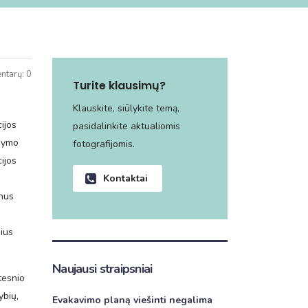
ntarų: 0
Turite klausimų?
Klauskite, siūlykite temą,
ijos
pasidalinkite aktualiomis
ldymo
fotografijomis.
ijos
Kontaktai
anus
nius
Naujausi straipsniai
tesnio
ybių,
Evakavimo planą viešinti negalima