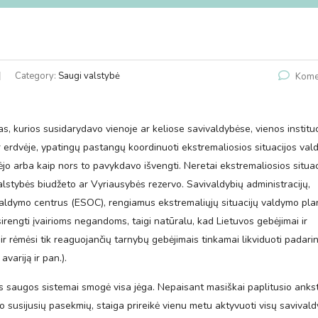
Category:
Saugi valstybė
Kome
ijas, kurios susidarydavo vienoje ar keliose savivaldybėse, vienos instituc
ar erdvėje, ypatingų pastangų koordinuoti ekstremaliosios situacijos va
ėjo arba kaip nors to pavykdavo išvengti. Neretai ekstremaliosios situac
valstybės biudžeto ar Vyriausybės rezervo. Savivaldybių administracijų,
jų valdymo centrus (ESOC), rengiamus ekstremaliųjų situacijų valdymo pl
rengti įvairioms negandoms, taigi natūralu, kad Lietuvos gebėjimai ir
 ir rėmėsi tik reaguojančių tarnybų gebėjimais tinkamai likviduoti padari
avariją ir pan.).
ės saugos sistemai smogė visa jėga. Nepaisant masiškai paplitusio anks
o susijusių pasekmių, staiga prireikė vienu metu aktyvuoti visų savivald