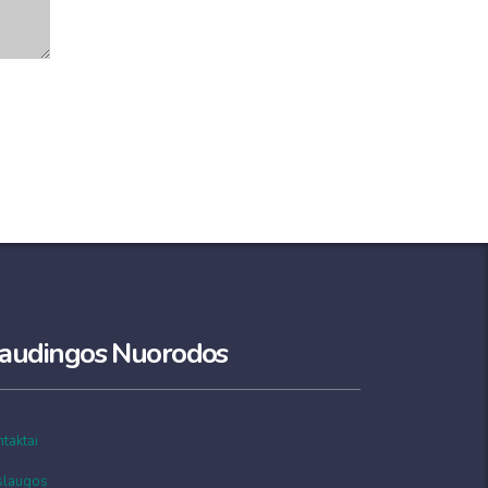
audingos Nuorodos
taktai
slaugos