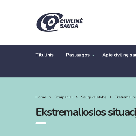
Titulinis
Paslaugos
Apie civilinę s
Home
Straipsniai
Saugi valstybė
Ekstremalio
Ekstremaliosios situac