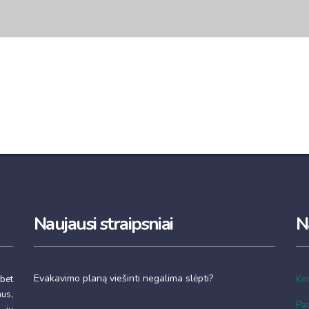
Naujausi straipsniai
N
Evakavimo planą viešinti negalima slėpti?
 bet
Kon
mus,
Pa