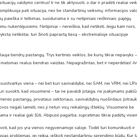
ituacijų valdymo centrus! Ir ne tik aktyvuoti, o dar ir pradėti realiai veik
mplikuoja pati situacija, nes be standartinių veiksmų: informacijos val
paieška ir telkimas, susiduriama ir su netipiniais reiškiniais: pajėgų
 nukentėjusiems. Netipiniai – nereiškia, kad netikėti. Jeigu kam nors, 
ksta netikėtai, turi žinoti paprastą tiesą – ekstremalioje situacijoje
auja bendrų pastangų. Trys kertinės veiklos, be kurių tikrai nepavyks –
ūti matomas realus bendras vaizdas. Nepagražintas, bet ir neperdėtas! Ar
nesusitvarkys viena – nei bet kuri savivaldybė, nei SAM, nei VRM, nei LRV
uri suvokti, kad visuomenė – tai ne pavaldi įstaiga, ne įsakymams paklū
uomenės pastangų, privataus sektoriaus, savivaldybių nuoširdaus įsitrau
os negali laimėti, nes ji neturi visų reikalingų išteklių. Visuomenė be
iama ir realiai gali žūti. Abipusė pagarba, supratimas tikrai padėtų visie
lvoti, kad jos yra vienos negyvenamoje saloje. Todėl turi komunikuoti ir
lusias problemas, jei reikia, ieškoti nestandartinių sprendimo būdų. Kur t