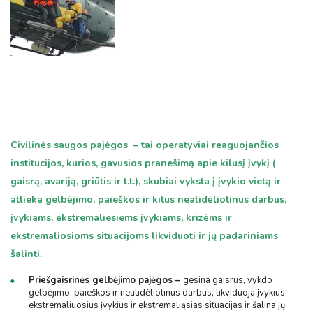
Civilinės saugos pajėgos – tai operatyviai reaguojančios
institucijos, kurios, gavusios pranešimą apie kilusį įvykį (
gaisrą, avariją, griūtis ir t.t.), skubiai vyksta į įvykio vietą ir
atlieka gelbėjimo, paieškos ir kitus neatidėliotinus darbus,
įvykiams, ekstremaliesiems įvykiams, krizėms ir
ekstremaliosioms situacijoms likviduoti ir jų padariniams
šalinti.
Priešgaisrinės gelbėjimo pajėgos –
gesina gaisrus, vykdo
gelbėjimo, paieškos ir neatidėliotinus darbus, likviduoja įvykius,
ekstremaliuosius įvykius ir ekstremaliąsias situacijas ir šalina jų