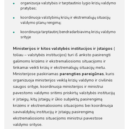
organizuoja valstybės ir tarptautinio lygio krizių valdymo
pratybas;
koordinuoja valstybinių krizių ir ekstremaliųjų situacijų
valdymo planų rengimą;
koordinuoja tarptautinį bendradarbiavimą krizių valdymo
srityje
Ministerijos ir kitos valstybės institucijos ir įstaigos
(
toliau – valstybės institucijos) turi iš anksto pasirengti
galimoms krizėms ir ekstremaliosioms situacijoms ir
tinkamai veikti krizių ir ekstremaliųjų situacijų metu.
Ministerijose paskiriamas
parengties pareigūnas
, kuris
organizuoja ministerijos veiklą krizių valdymo ir civilinės
saugos srityje, koordinuoja ministerijos ir ministrui
pavestoms valdymo sritims priskirtų valstybės institucijų
ir įstaigų, kitų įstaigų ir ūkio subjektų pasirengimą
krizėms ir ekstremaliosioms situacijoms bei koordinuoja
savivaldybių institucijų ir įstaigų pasirengimą
ekstremaliosioms situacijoms ministrui pavestose
valdymo srityse.