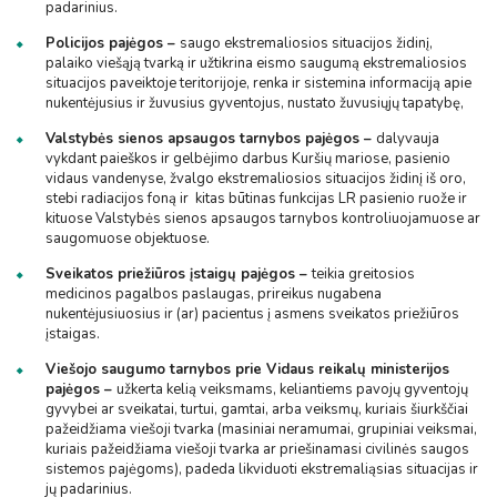
padarinius.
Policijos pajėgos –
saugo ekstremaliosios situacijos židinį,
palaiko viešąją tvarką ir užtikrina eismo saugumą ekstremaliosios
situacijos paveiktoje teritorijoje, renka ir sistemina informaciją apie
nukentėjusius ir žuvusius gyventojus, nustato žuvusiųjų tapatybę,
Valstybės sienos apsaugos tarnybos pajėgos –
dalyvauja
vykdant paieškos ir gelbėjimo darbus Kuršių mariose, pasienio
vidaus vandenyse, žvalgo ekstremaliosios situacijos židinį iš oro,
stebi radiacijos foną ir kitas būtinas funkcijas LR pasienio ruože ir
kituose Valstybės sienos apsaugos tarnybos kontroliuojamuose ar
saugomuose objektuose.
Sveikatos priežiūros įstaigų pajėgos –
teikia greitosios
medicinos pagalbos paslaugas, prireikus nugabena
nukentėjusiuosius ir (ar) pacientus į asmens sveikatos priežiūros
įstaigas.
Viešojo saugumo tarnybos prie Vidaus reikalų ministerijos
pajėgos –
užkerta kelią veiksmams, keliantiems pavojų gyventojų
gyvybei ar sveikatai, turtui, gamtai, arba veiksmų, kuriais šiurkščiai
pažeidžiama viešoji tvarka (masiniai neramumai, grupiniai veiksmai,
kuriais pažeidžiama viešoji tvarka ar priešinamasi civilinės saugos
sistemos pajėgoms), padeda likviduoti ekstremaliąsias situacijas ir
jų padarinius.