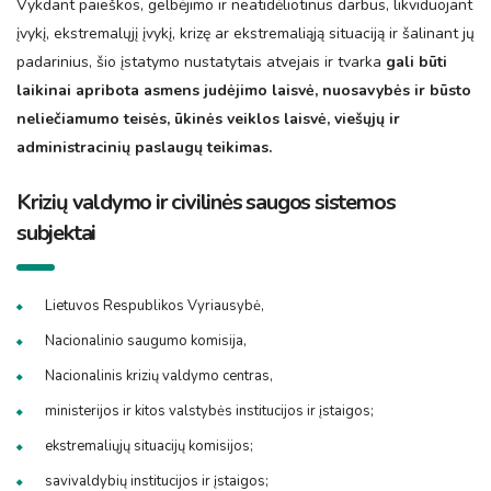
Vykdant paieškos, gelbėjimo ir neatidėliotinus darbus, likviduojant
įvykį, ekstremalųjį įvykį, krizę ar ekstremaliąją situaciją ir šalinant jų
padarinius, šio įstatymo nustatytais atvejais ir tvarka
gali būti
laikinai apribota asmens judėjimo laisvė, nuosavybės ir būsto
neliečiamumo teisės, ūkinės veiklos laisvė, viešųjų ir
administracinių paslaugų teikimas.
Krizių valdymo ir civilinės saugos sistemos
subjektai
Lietuvos Respublikos Vyriausybė,
Nacionalinio saugumo komisija,
Nacionalinis krizių valdymo centras,
ministerijos ir kitos valstybės institucijos ir įstaigos;
ekstremaliųjų situacijų komisijos;
savivaldybių institucijos ir įstaigos;