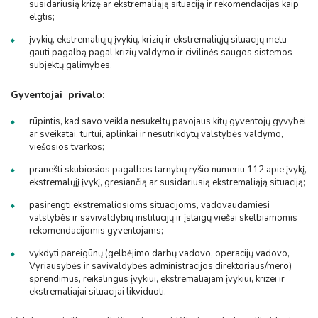
susidariusią krizę ar ekstremaliąją situaciją ir rekomendacijas kaip
elgtis;
įvykių, ekstremaliųjų įvykių, krizių ir ekstremaliųjų situacijų metu
gauti pagalbą pagal krizių valdymo ir civilinės saugos sistemos
subjektų galimybes.
Gyventojai privalo:
rūpintis, kad savo veikla nesukeltų pavojaus kitų gyventojų gyvybei
ar sveikatai, turtui, aplinkai ir nesutrikdytų valstybės valdymo,
viešosios tvarkos;
pranešti skubiosios pagalbos tarnybų ryšio numeriu 112 apie įvykį,
ekstremalųjį įvykį, gresiančią ar susidariusią ekstremaliąją situaciją;
pasirengti ekstremaliosioms situacijoms, vadovaudamiesi
valstybės ir savivaldybių institucijų ir įstaigų viešai skelbiamomis
rekomendacijomis gyventojams;
vykdyti pareigūnų (gelbėjimo darbų vadovo, operacijų vadovo,
Vyriausybės ir savivaldybės administracijos direktoriaus/mero)
sprendimus, reikalingus įvykiui, ekstremaliajam įvykiui, krizei ir
ekstremaliajai situacijai likviduoti.