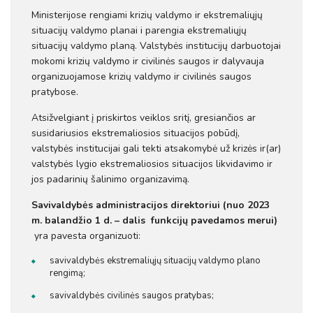
Ministerijose rengiami krizių valdymo ir ekstremaliųjų
situacijų valdymo planai i parengia ekstremaliųjų
situacijų valdymo planą. Valstybės institucijų darbuotojai
mokomi krizių valdymo ir civilinės saugos ir dalyvauja
organizuojamose krizių valdymo ir civilinės saugos
pratybose.
Atsižvelgiant į priskirtos veiklos sritį, gresiančios ar
susidariusios ekstremaliosios situacijos pobūdį,
valstybės institucijai gali tekti atsakomybė už krizės ir(ar)
valstybės lygio ekstremaliosios situacijos likvidavimo ir
jos padarinių šalinimo organizavimą.
Savivaldybės administracijos direktoriui (nuo 2023
m. balandžio 1 d. – dalis funkcijų pavedamos merui)
yra pavesta organizuoti:
savivaldybės ekstremaliųjų situacijų valdymo plano
rengimą;
savivaldybės civilinės saugos pratybas;