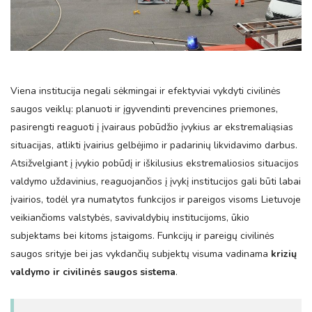
Viena institucija negali sėkmingai ir efektyviai vykdyti civilinės
saugos veiklų: planuoti ir įgyvendinti prevencines priemones,
pasirengti reaguoti į įvairaus pobūdžio įvykius ar ekstremaliąsias
situacijas, atlikti įvairius gelbėjimo ir padarinių likvidavimo darbus.
Atsižvelgiant į įvykio pobūdį ir iškilusius ekstremaliosios situacijos
valdymo uždavinius, reaguojančios į įvykį institucijos gali būti labai
įvairios, todėl yra numatytos funkcijos ir pareigos visoms Lietuvoje
veikiančioms valstybės, savivaldybių institucijoms, ūkio
subjektams bei kitoms įstaigoms. Funkcijų ir pareigų civilinės
saugos srityje bei jas vykdančių subjektų visuma vadinama
krizių
valdymo ir
civilinės saugos sistema
.