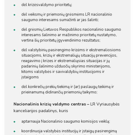
dėl krizės
valdymo prioritetų;
dėl veiksmų ir priemonių grėsmėms LR nacionalinio
saugumo interesams sumažinti ar jas šalinti;
dėl grėsmių Lietuvos Respublikos nacionalinio saugumo
interesams šalinimo ar mažinimo prioritetų nustatymo,
vertina šių prioritetų įgyvendinimo rezultatus;
dėl valstybinių pasirengimo krizėms ir ekstremaliosioms
situacijoms, krizių ir ekstremaliųjų situacijų prevencijos,
reagavimo į krizes ir ekstremaliąsias situacijas ir jų
padarinių šalinimo užduočių skyrimo ministerijoms,
kitoms valstybės ir savivaldybių institucijoms ir
įstaigoms
dėl konkrečių prekių tiekimą ir (ar) paslaugų teikimą ir
prieinamumą didinančių priemonių taikymo;
Nacionalinis krizių valdymo centras –
LR Vyriausybės
kanceliarijos padalinys, kuris
aptarnauja Nacionalinio saugumo komisijos veiklą;
koordinuoja valstybės institucijų ir įstaigų pasirengimą