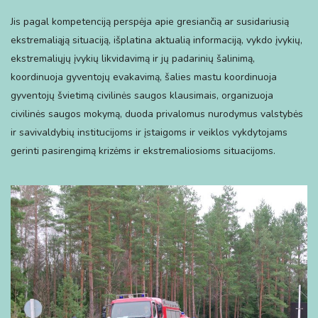
Jis pagal kompetenciją perspėja apie gresiančią ar susidariusią
ekstremaliąją situaciją, išplatina aktualią informaciją, vykdo įvykių,
ekstremaliųjų įvykių likvidavimą ir jų padarinių šalinimą,
koordinuoja gyventojų evakavimą, šalies mastu koordinuoja
gyventojų švietimą civilinės saugos klausimais, organizuoja
civilinės saugos mokymą, duoda privalomus nurodymus valstybės
ir savivaldybių institucijoms ir įstaigoms ir veiklos vykdytojams
gerinti pasirengimą krizėms ir ekstremaliosioms situacijoms.