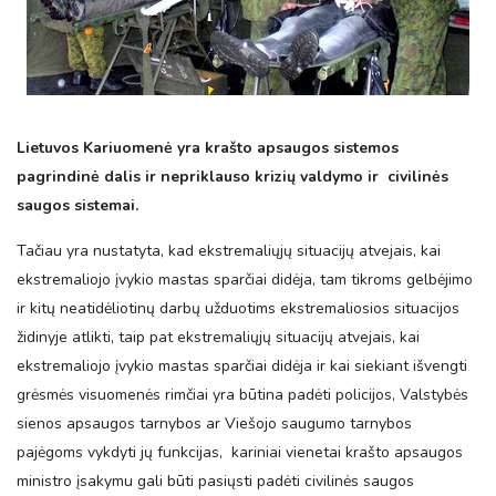
Lietuvos Kariuomenė yra krašto apsaugos sistemos
pagrindinė dalis ir nepriklauso krizių valdymo ir civilinės
saugos sistemai.
Tačiau yra nustatyta, kad ekstremaliųjų
situacijų atvejais, kai
ekstremaliojo įvykio mastas sparčiai didėja, tam tikroms gelbėjimo
ir kitų neatidėliotinų darbų užduotims ekstremaliosios
situacijos
židinyje atlikti, taip pat ekstremaliųjų
situacijų atvejais, kai
ekstremaliojo įvykio mastas sparčiai didėja ir kai siekiant išvengti
grėsmės visuomenės rimčiai yra būtina padėti policijos, Valstybės
sienos apsaugos tarnybos ar Viešojo saugumo tarnybos
pajėgoms vykdyti jų funkcijas, kariniai vienetai krašto apsaugos
ministro įsakymu gali būti pasiųsti padėti civilinės saugos