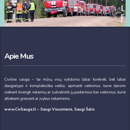
Apie Mus
Civilinė sauga – tai mūsų visų vykdoma labai konkreti, bet labai
daugialypė ir kompleksiška veikla, apimanti veiksmus, kurie daromi
siekiant išvengti nelaimių ar sušvelninti jų padarinius bei veiksmus, kurie
atliekami gresiant ar įvykus nelaimėms.
www.CivSauga.lt – Saugi Visuomenė, Saugi Šalis