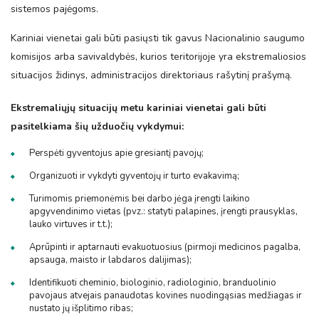
sistemos pajėgoms.
Kariniai vienetai gali būti pasiųsti tik gavus Nacionalinio saugumo
komisijos arba savivaldybės, kurios teritorijoje yra ekstremaliosios
situacijos židinys, administracijos direktoriaus rašytinį prašymą.
Ekstremaliųjų situacijų metu kariniai vienetai gali būti
pasitelkiama šių užduočių vykdymui:
Perspėti gyventojus apie gresiantį pavojų;
Organizuoti ir vykdyti gyventojų ir turto evakavimą;
Turimomis priemonėmis bei darbo jėga įrengti laikino
apgyvendinimo vietas (pvz.: statyti palapines, įrengti prausyklas,
lauko virtuves ir t.t.);
Aprūpinti ir aptarnauti evakuotuosius (pirmoji medicinos pagalba,
apsauga, maisto ir labdaros dalijimas);
Identifikuoti cheminio, biologinio, radiologinio, branduolinio
pavojaus atvejais panaudotas kovines nuodingąsias medžiagas ir
nustato jų išplitimo ribas;