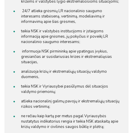
krizėms ir valstybės lygio ekstremaliosioms situacijoms;
24/7 atlieka grėsmių LR nacionalinio saugumo
interesams stebėseną, vertinimą, modeliavimą ir
informavimą apie šias grėsmes,
teikia NSK ir valstybės institucijoms ir įstaigoms
informaciją apie grėsmes, jų pokyčius ir poveikį LR
nacionalinio saugumo interesams;
informuoja NSK pirmininką apie ypatingus įvykius,
gresiančias ar susidariusias krizes ir ekstremaliąsias
situacijas,
analizuoja krizių ir ekstremaliųjų situacijų valdymo
duomenis,
teikia NSK ir Vyriausybei pasiūlymus dėl situacijos
valdymo priemonių;
atlieka nacionalinį galimų pavojų ir ekstremaliųjų situacijų
rizikos vertinimą;
ne rečiau kaip kartą per metus pagal Vyriausybės
nustatytus indikatorius rengia ir teikia NSK ataskaitą apie
krizių valdymo ir civilinės saugos būklę ir plėtrą;