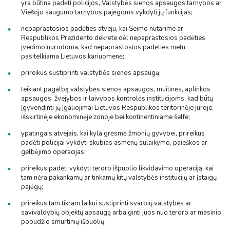
yra būtina padėti policijos, Valstybės sienos apsaugos tarnybos ar
Viešojo saugumo tarnybos pajėgoms vykdyti jų funkcijas;
nepaprastosios padėties atveju, kai Seimo nutarime ar
Respublikos Prezidento dekrete dėl nepaprastosios padėties
įvedimo nurodoma, kad nepaprastosios padėties metu
pasitelkiama Lietuvos kariuomenė;
prireikus sustiprinti valstybės sienos apsaugą;
teikiant pagalbą valstybės sienos apsaugos, muitinės, aplinkos
apsaugos, žvejybos ir laivybos kontrolės institucijoms, kad būtų
įgyvendinti jų įgaliojimai Lietuvos Respublikos teritorinėje jūroje,
išskirtinėje ekonominėje zonoje bei kontinentiniame šelfe;
ypatingais atvejais, kai kyla grėsmė žmonių gyvybei, prireikus
padėti policijai vykdyti skubias asmenų sulaikymo, paieškos ar
gelbėjimo operacijas;
prireikus padėti vykdyti teroro išpuolio likvidavimo operaciją, kai
tam nėra pakankamų ar tinkamų kitų valstybės institucijų ar įstaigų
pajėgų;
prireikus tam tikram laikui sustiprinti svarbių valstybės ar
savivaldybių objektų apsaugą arba ginti juos nuo teroro ar masinio
pobūdžio smurtinių išpuolių;