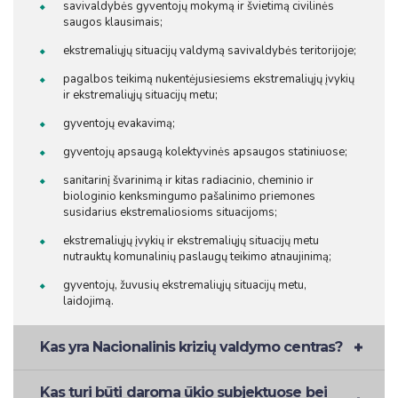
savivaldybės gyventojų mokymą ir švietimą civilinės
saugos klausimais;
ekstremaliųjų situacijų valdymą savivaldybės teritorijoje;
pagalbos teikimą nukentėjusiesiems ekstremaliųjų įvykių
ir ekstremaliųjų situacijų metu;
gyventojų evakavimą;
gyventojų apsaugą kolektyvinės apsaugos statiniuose;
sanitarinį švarinimą ir kitas radiacinio, cheminio ir
biologinio kenksmingumo pašalinimo priemones
susidarius ekstremaliosioms situacijoms;
ekstremaliųjų įvykių ir ekstremaliųjų situacijų metu
nutrauktų komunalinių paslaugų teikimo atnaujinimą;
gyventojų, žuvusių ekstremaliųjų situacijų metu,
laidojimą.
Kas yra Nacionalinis krizių valdymo centras?
Kas turi būti daroma ūkio subjektuose bei