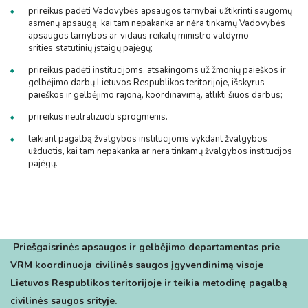
prireikus padėti Vadovybės apsaugos tarnybai
užtikrinti saugomų
asmenų apsaugą, kai tam nepakanka ar nėra tinkamų Vadovybės
apsaugos tarnybos ar
vidaus reikalų ministro valdymo
srities
statutinių įstaigų pajėgų;
prireikus padėti institucijoms, atsakingoms už žmonių paieškos ir
gelbėjimo darbų Lietuvos Respublikos teritorijoje, išskyrus
paieškos ir gelbėjimo rajoną, koordinavimą, atlikti šiuos darbus;
prireikus neutralizuoti sprogmenis.
teikiant pagalbą žvalgybos institucijoms vykdant žvalgybos
užduotis, kai tam nepakanka ar nėra tinkamų žvalgybos institucijos
pajėgų.
Priešgaisrinės apsaugos ir gelbėjimo departamentas prie
VRM koordinuoja civilinės saugos įgyvendinimą visoje
Lietuvos Respublikos teritorijoje ir teikia metodinę pagalbą
civilinės saugos srityje.