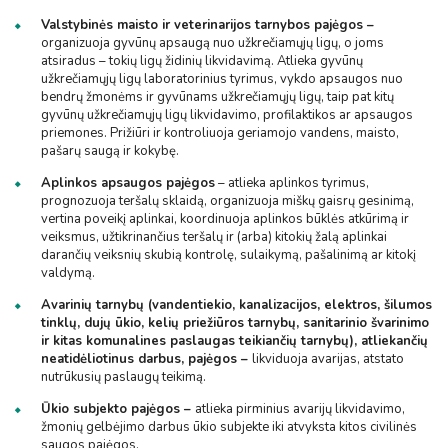
Valstybinės maisto ir veterinarijos tarnybos pajėgos –
organizuoja gyvūnų apsaugą nuo užkrečiamųjų ligų, o joms
atsiradus – tokių ligų židinių likvidavimą. Atlieka gyvūnų
užkrečiamųjų ligų laboratorinius tyrimus, vykdo apsaugos nuo
bendrų žmonėms ir gyvūnams užkrečiamųjų ligų, taip pat kitų
gyvūnų užkrečiamųjų ligų likvidavimo, profilaktikos ar apsaugos
priemones. Prižiūri ir kontroliuoja geriamojo vandens, maisto,
pašarų saugą ir kokybę.
Aplinkos apsaugos pajėgos
– atlieka aplinkos tyrimus,
prognozuoja teršalų sklaidą, organizuoja miškų gaisrų gesinimą,
vertina poveikį aplinkai, koordinuoja aplinkos būklės atkūrimą ir
veiksmus, užtikrinančius teršalų ir (arba) kitokių žalą aplinkai
darančių veiksnių skubią kontrolę, sulaikymą, pašalinimą ar kitokį
valdymą.
Avarinių tarnybų (vandentiekio, kanalizacijos, elektros, šilumos
tinklų, dujų ūkio, kelių priežiūros tarnybų, sanitarinio švarinimo
ir kitas komunalines paslaugas teikiančių tarnybų), atliekančių
neatidėliotinus darbus, pajėgos –
likviduoja avarijas, atstato
nutrūkusių paslaugų teikimą.
Ūkio subjekto pajėgos –
atlieka pirminius avarijų likvidavimo,
žmonių gelbėjimo darbus ūkio subjekte iki atvyksta kitos civilinės
saugos pajėgos.