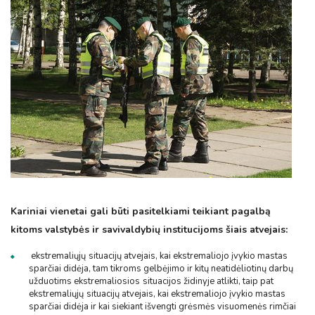
Kariniai vienetai gali būti pasitelkiami teikiant pagalbą
kitoms valstybės ir savivaldybių institucijoms šiais atvejais:
ekstremaliųjų
situacijų atvejais, kai ekstremaliojo įvykio mastas
sparčiai didėja, tam tikroms gelbėjimo ir kitų neatidėliotinų darbų
užduotims ekstremaliosios
situacijos židinyje atlikti, taip pat
ekstremaliųjų
situacijų atvejais, kai ekstremaliojo įvykio mastas
sparčiai didėja ir kai siekiant išvengti grėsmės visuomenės rimčiai