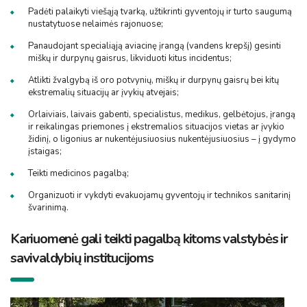
Padėti palaikyti viešąją tvarką, užtikrinti gyventojų ir turto saugumą
nustatytuose nelaimės rajonuose;
Panaudojant specialiąją aviacinę įrangą (vandens krepšį) gesinti
miškų ir durpynų gaisrus, likviduoti kitus incidentus;
Atlikti žvalgybą iš oro potvynių, miškų ir durpynų gaisrų bei kitų
ekstremalių situacijų ar įvykių atvejais;
Orlaiviais, laivais gabenti, specialistus, medikus, gelbėtojus, įrangą
ir reikalingas priemones į ekstremalios situacijos vietas ar įvykio
židinį, o ligonius ar nukentėjusiuosius nukentėjusiuosius – į gydymo
įstaigas;
Teikti medicinos pagalbą;
Organizuoti ir vykdyti evakuojamų gyventojų ir technikos sanitarinį
švarinimą.
Kariuomenė gali teikti pagalbą kitoms valstybės ir
savivaldybių institucijoms