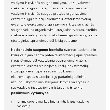
valdymo ir civilinės saugos mokymo, krizių valdymo
ir ekstremaliųjų situacijų prevencijos vykdymo, krizių
valdymo ir civilinės saugos pratybų organizavimo,
ekstremaliųjų situacijų skelbimo ir atšaukimo tvarką,
gyventojų evakavimo organizavimo ir kitas su civilinės
saugos veiklos organizavimu susijusias tvarkas, skelbia
ir atšaukia valstybės lygio ekstremaliąją situaciją, priima
strateginius sprendimus dėl krizių valdymo;
Nacionalinio saugumo komisija svarsto
Nacionalinio
krizių valdymo centro pateiktą informaciją apie grėsmes
ir pasiūlymus dėl valstybinių pasirengimo krizėms ir
ekstremaliosioms situacijoms, krizių ir ekstremaliųjų
situacijų prevencijos, reagavimo į krizes ir
ekstremaliąsias situacijas ir jų padarinių šalinimo
užduočių skyrimo ministerijoms, kitoms valstybės ir
savivaldybių institucijoms ir įstaigoms
ir t
eikia
pasiūlymus Vyriausybei:
priimti sprendimą, kad būtina imtis krizės valdymo
veiksmų;