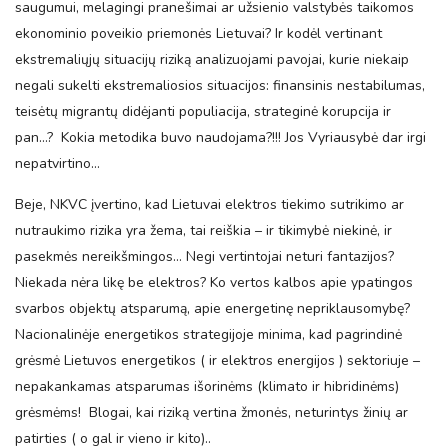
saugumui, melagingi pranešimai ar užsienio valstybės taikomos
ekonominio poveikio priemonės Lietuvai? Ir kodėl vertinant
ekstremaliųjų situacijų riziką analizuojami pavojai, kurie niekaip
negali sukelti ekstremaliosios situacijos: finansinis nestabilumas,
teisėtų migrantų didėjanti populiacija, strateginė korupcija ir
pan…? Kokia metodika buvo naudojama?!!! Jos Vyriausybė dar irgi
nepatvirtino…
Beje, NKVC įvertino, kad Lietuvai elektros tiekimo sutrikimo ar
nutraukimo rizika yra žema, tai reiškia – ir tikimybė niekinė, ir
pasekmės nereikšmingos… Negi vertintojai neturi fantazijos?
Niekada nėra likę be elektros? Ko vertos kalbos apie ypatingos
svarbos objektų atsparumą, apie energetinę nepriklausomybę?
Nacionalinėje energetikos strategijoje minima, kad pagrindinė
grėsmė Lietuvos energetikos ( ir elektros energijos ) sektoriuje –
nepakankamas atsparumas išorinėms (klimato ir hibridinėms)
grėsmėms! Blogai, kai riziką vertina žmonės, neturintys žinių ar
patirties ( o gal ir vieno ir kito)..