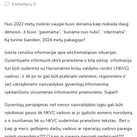
Komentarų: 0
Nuo 2022 metų civilinei saugai buvo skiriama kaip niekada daug
dėmesio.. Ji buvo “gaivinama”, “kuriama nuo nulio”, “stiprinama”.
Ką turime šiandien, 2024 metų pabaigoje?
Įvesta cenzūra informacijai apie ekstremaliąsias situacijas.
Gyventojams informuoti skirti pranešimai ir kitą viešoji informacija
turi būti suderinta su Nacionalinio krizių valdymo centro ( NKVC)
vadovu , ir tik po to gali būti platinami vietinėms, regioninėms ir
(ar) valstybinėms savivaldybės gyventojų informavimą
vykdančioms visuomenės informavimo priemonėms. Super!!
Gyventojų perspėjimas net vienos savivaldybės lygiu gali būti
vykdomas gavus tik NKVC vadovo ar jo įgalioto asmens nurodymą
o ir siunčiamas tik su NKVC suderintas pranešimo tekstas. Bet o
kaip gi mero, gelbėjimo darbų vadovo ar operacijų vadovo pareiga
priimti sprendimus??? O kaip gi pareiga perspėti nedelsiant???