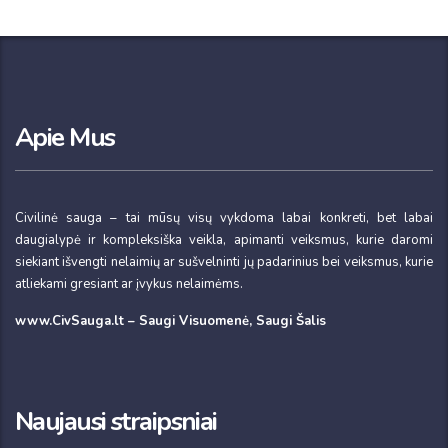
Apie Mus
Civilinė sauga – tai mūsų visų vykdoma labai konkreti, bet labai
daugialypė ir kompleksiška veikla, apimanti veiksmus, kurie daromi
siekiant išvengti nelaimių ar sušvelninti jų padarinius bei veiksmus, kurie
atliekami gresiant ar įvykus nelaimėms.
www.CivSauga.lt – Saugi Visuomenė, Saugi Šalis
Naujausi straipsniai