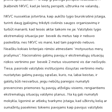
Įkalbinėti NKVC, kad jie leistų perspėti, užtrunka ne valandą…
NKVC nuosekliai įsitvirtina, kaip aukšto lygio biurokratinė įstaiga,
turinti daug įgaliojimų trikdyti civilinės saugos organizavimą ir
turbūt mananti, kad teisės aktai taikomi ne jai. Valstybės lygio
ekstremalioji situacija per beveik du metus taip ir nebuvo
paskelbta, nes NKVC vis manė, kad tam pagrindo nebuvo.
Neaišku kokiais kriterijais rėmėsi atmesdami “motyvuotus merų
prašymus”. Nacionalinio galimų pavojų ir ekstremaliųjų situacijų
rizikos vertinimo per beveik 2 metus visuomenė vis dar neišvydo.
Tiesa, pasirodė valstybės institucijoms išsiųstas vertinimo metu
nustatytas galimų pavojų sąrašas, kuris, na, labai keistas, ir
galėtų būti nesvarbus, jeigu nebūtų pareigos numatyti
prevencines priemones tų pavojų atžvilgiu visiems, rengiantiems
ekstremaliųjų situacijų valdymo planus.. Na ką gali numatyti
mokykla, ligoninė ar atliekų tvarkymo įstaiga, kad užkirstų kelią ar
sumažintų pasekmes tokiems pavojams kaip pavojus valstybės