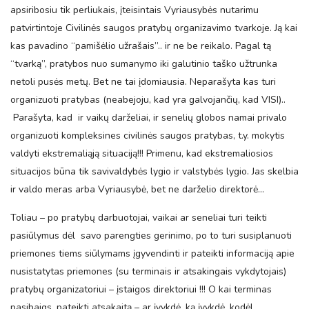
apsiribosiu tik perliukais, įteisintais Vyriausybės nutarimu
patvirtintoje Civilinės saugos pratybų organizavimo tvarkoje. Ją kai
kas pavadino “pamišėlio užrašais”.. ir ne be reikalo. Pagal tą
“tvarką”, pratybos nuo sumanymo iki galutinio taško užtrunka
netoli pusės metų. Bet ne tai įdomiausia. Neparašyta kas turi
organizuoti pratybas (neabejoju, kad yra galvojančių, kad VISI)..
Parašyta, kad ir vaikų darželiai, ir senelių globos namai privalo
organizuoti kompleksines civilinės saugos pratybas, t.y. mokytis
valdyti ekstremaliąją situaciją!!! Primenu, kad ekstremaliosios
situacijos būna tik savivaldybės lygio ir valstybės lygio. Jas skelbia
ir valdo meras arba Vyriausybė, bet ne darželio direktorė…
Toliau – po pratybų darbuotojai, vaikai ar seneliai turi teikti
pasiūlymus dėl savo parengties gerinimo, po to turi susiplanuoti
priemones tiems siūlymams įgyvendinti ir pateikti informaciją apie
nusistatytas priemones (su terminais ir atsakingais vykdytojais)
pratybų organizatoriui – įstaigos direktoriui !!! O kai terminas
pasibaigs, pateikti atsakaitą – ar įvykdė, ką įvykdė, kodėl