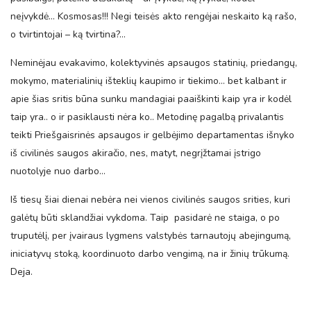
neįvykdė… Kosmosas!!! Negi teisės akto rengėjai neskaito ką rašo,
o tvirtintojai – ką tvirtina?…
Neminėjau evakavimo, kolektyvinės apsaugos statinių, priedangų,
mokymo, materialinių išteklių kaupimo ir tiekimo… bet kalbant ir
apie šias sritis būna sunku mandagiai paaiškinti kaip yra ir kodėl
taip yra.. o ir pasiklausti nėra ko.. Metodinę pagalbą privalantis
teikti Priešgaisrinės apsaugos ir gelbėjimo departamentas išnyko
iš civilinės saugos akiračio, nes, matyt, negrįžtamai įstrigo
nuotolyje nuo darbo…
Iš tiesų šiai dienai nebėra nei vienos civilinės saugos srities, kuri
galėtų būti sklandžiai vykdoma. Taip pasidarė ne staiga, o po
truputėlį, per įvairaus lygmens valstybės tarnautojų abejingumą,
iniciatyvų stoką, koordinuoto darbo vengimą, na ir žinių trūkumą.
Deja.