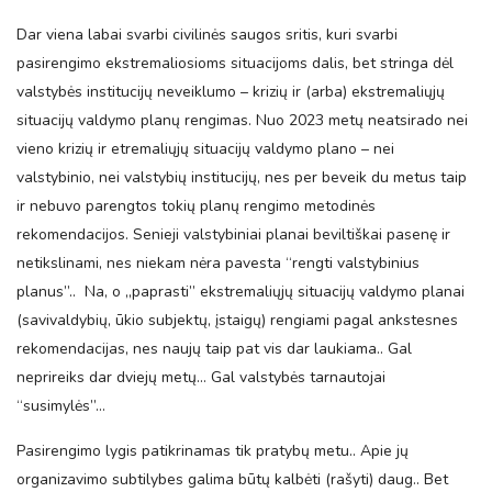
Dar viena labai svarbi civilinės saugos sritis, kuri svarbi
pasirengimo ekstremaliosioms situacijoms dalis, bet stringa dėl
valstybės institucijų neveiklumo – krizių ir (arba) ekstremaliųjų
situacijų valdymo planų rengimas. Nuo 2023 metų neatsirado nei
vieno krizių ir etremaliųjų situacijų valdymo plano – nei
valstybinio, nei valstybių institucijų, nes per beveik du metus taip
ir nebuvo parengtos tokių planų rengimo metodinės
rekomendacijos. Senieji valstybiniai planai beviltiškai pasenę ir
netikslinami, nes niekam nėra pavesta “rengti valstybinius
planus”.. Na, o „paprasti” ekstremaliųjų situacijų valdymo planai
(savivaldybių, ūkio subjektų, įstaigų) rengiami pagal ankstesnes
rekomendacijas, nes naujų taip pat vis dar laukiama.. Gal
neprireiks dar dviejų metų… Gal valstybės tarnautojai
“susimylės”…
Pasirengimo lygis patikrinamas tik pratybų metu.. Apie jų
organizavimo subtilybes galima būtų kalbėti (rašyti) daug.. Bet