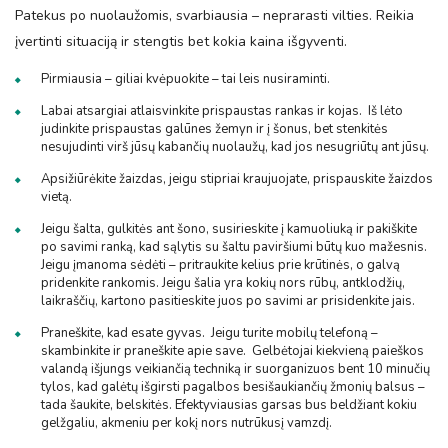
Patekus po nuolaužomis, svarbiausia – neprarasti vilties. Reikia
įvertinti situaciją ir stengtis bet kokia kaina išgyventi.
Pirmiausia – giliai kvėpuokite – tai leis nusiraminti.
Labai atsargiai atlaisvinkite prispaustas rankas ir kojas. Iš lėto
judinkite prispaustas galūnes žemyn ir į šonus, bet stenkitės
nesujudinti virš jūsų kabančių nuolaužų, kad jos nesugriūtų ant jūsų.
Apsižiūrėkite žaizdas, jeigu stipriai kraujuojate, prispauskite žaizdos
vietą.
Jeigu šalta, gulkitės ant šono, susirieskite į kamuoliuką ir pakiškite
po savimi ranką, kad sąlytis su šaltu paviršiumi būtų kuo mažesnis.
Jeigu įmanoma sėdėti – pritraukite kelius prie krūtinės, o galvą
pridenkite rankomis. Jeigu šalia yra kokių nors rūbų, antklodžių,
laikraščių, kartono pasitieskite juos po savimi ar prisidenkite jais.
Praneškite, kad esate gyvas. Jeigu turite mobilų telefoną –
skambinkite ir praneškite apie save. Gelbėtojai kiekvieną paieškos
valandą išjungs veikiančią techniką ir suorganizuos bent 10 minučių
tylos, kad galėtų išgirsti pagalbos besišaukiančių žmonių balsus –
tada šaukite, belskitės. Efektyviausias garsas bus beldžiant kokiu
gelžgaliu, akmeniu per kokį nors nutrūkusį vamzdį.