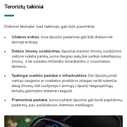
Teroristų taikiniai
Didesnė tikimybė kad taikiniais gali būti pasirinkta:
Uždaros erdvės
. Jose išpuolio padariniai gali būti didesni nei
atviroje erdvėje.
Didelis žmonių susibūrimas
. Išpuoliai masinio žmonių susibūrimo
vietose sukelia paniką, juose daugiau aukų bei sunkiai nukentėjusių
žmonų, o tai sulaukia milžiniško žiniasklaidos ir visuomenės
dėmesio.
Ypatingai svarbūs pastatai ir infrastruktūra
. Dėl išpuolių prieš
viešojo saugumo ar sveikatos priežiūros įstaigas ne tik nukenčia
daug žmonių, bet susilpnėja ir pirmųjų į išpuolį reaguojančiųjų
tarnybų galimybės tinkamai reaguoti.
Pramoniniai pastatai.
Juose įvykdyti išpuoliai gali turėti papildomų
padarinių, pav. pasklidusios cheminės medžiagos.