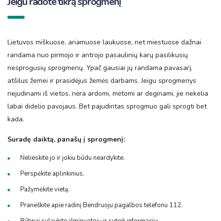
Jeigu radote tikrą sprogmenį
Lietuvos miškuose, ariamuose laukuose, net miestuose dažnai
randama nuo pirmojo ir antrojo pasaulinių karų pasilikusių
nesprogusių sprogmenų. Ypač gausiai jų randama pavasarį,
atšilus žemei ir prasidėjus žemės darbams. Jeigu sprogmenys
nejudinami iš vietos, nėra ardomi, mėtomi ar deginami, jie nekelia
labai didelio pavojaus. Bet pajudintas sprogmuo gali sprogti bet
kada.
Suradę daiktą, panašų į sprogmenį:
Nelieskite jo ir jokiu būdu neardykite.
Perspėkite aplinkinius.
Pažymėkite vietą.
Praneškite apie radinį Bendruoju pagalbos telefonu 112.