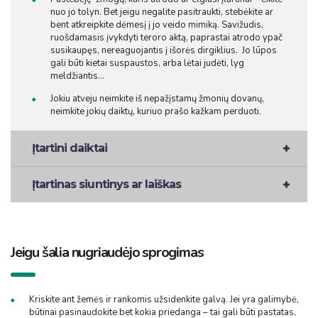
nuo jo tolyn. Bet jeigu negalite pasitraukti, stebėkite ar
bent atkreipkite dėmesį į jo veido mimiką. Savižudis,
ruošdamasis įvykdyti teroro aktą, paprastai atrodo ypač
susikaupęs, nereaguojantis į išorės dirgiklius. Jo lūpos
gali būti kietai suspaustos, arba lėtai judėti, lyg
meldžiantis…
Jokiu atveju neimkite iš nepažįstamų žmonių dovanų,
neimkite jokių daiktų, kuriuo prašo kažkam perduoti.
Įtartini daiktai
Įtartinas siuntinys ar laiškas
Jeigu šalia nugriaudėjo sprogimas
Kriskite ant žemės ir rankomis užsidenkite galvą. Jei yra galimybė,
būtinai pasinaudokite bet kokia priedanga – tai gali būti pastatas,