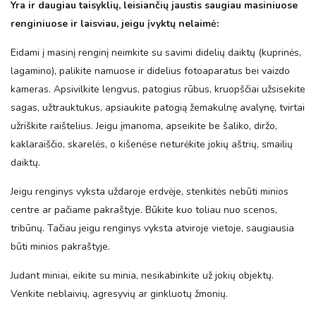
Yra ir daugiau taisyklių, leisiančių jaustis saugiau masiniuose
renginiuose ir laisviau, jeigu įvyktų nelaimė:
Eidami į masinį renginį neimkite su savimi didelių daiktų (kuprinės,
lagamino), palikite namuose ir didelius fotoaparatus bei vaizdo
kameras. Apsivilkite lengvus, patogius rūbus, kruopščiai užsisekite
sagas, užtrauktukus, apsiaukite patogią žemakulnę avalynę, tvirtai
užriškite raištelius. Jeigu įmanoma, apseikite be šaliko, diržo,
kaklaraiščio, skarelės, o kišenėse neturėkite jokių aštrių, smailių
daiktų.
Jeigu renginys vyksta uždaroje erdvėje, stenkitės nebūti minios
centre ar pačiame pakraštyje. Būkite kuo toliau nuo scenos,
tribūnų. Tačiau jeigu renginys vyksta atviroje vietoje, saugiausia
būti minios pakraštyje.
Judant miniai, eikite su minia, nesikabinkite už jokių objektų.
Venkite neblaivių, agresyvių ar ginkluotų žmonių.