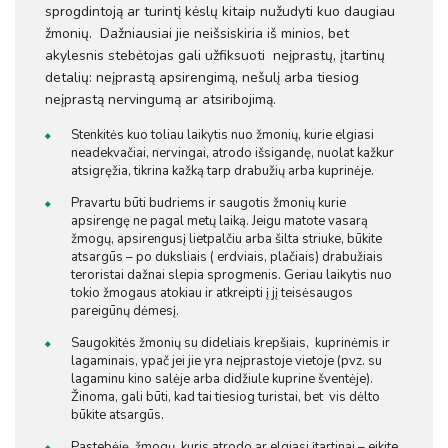
sprogdintoją ar turintį kėslų kitaip nužudyti kuo daugiau
žmonių. Dažniausiai jie neišsiskiria iš minios, bet
akylesnis stebėtojas gali užfiksuoti neįprastų, įtartinų
detalių: neįprastą apsirengimą, nešulį arba tiesiog
neįprastą nervingumą ar atsiribojimą.
Stenkitės kuo toliau laikytis nuo žmonių, kurie elgiasi
neadekvačiai, nervingai, atrodo išsigandę, nuolat kažkur
atsigręžia, tikrina kažką tarp drabužių arba kuprinėje.
Pravartu būti budriems ir saugotis žmonių kurie
apsirengę ne pagal metų laiką. Jeigu matote vasarą
žmogų, apsirengusį lietpalčiu arba šilta striuke, būkite
atsargūs – po duksliais ( erdviais, plačiais) drabužiais
teroristai dažnai slepia sprogmenis. Geriau laikytis nuo
tokio žmogaus atokiau ir atkreipti į jį teisėsaugos
pareigūnų dėmesį.
Saugokitės žmonių su dideliais krepšiais, kuprinėmis ir
lagaminais, ypač jei jie yra neįprastoje vietoje (pvz. su
lagaminu kino salėje arba didžiule kuprine šventėje).
Žinoma, gali būti, kad tai tiesiog turistai, bet vis dėlto
būkite atsargūs.
Pastebėję žmogų, kuris atrodo ar elgiasi įtartinai – eikite