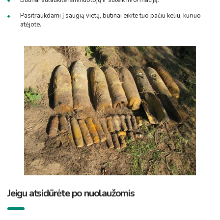
Būtinai sulaukite išminuotojų ir suteik informaciją.
Pasitraukdami į saugią vietą, būtinai eikite tuo pačiu keliu, kuriuo
atėjote.
Jeigu atsidūrėte po nuolaužomis