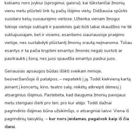
kokiams nors įvykiui (sprogimui, gaisrui), kai tūkstančiai žmonių
vienu metu plūsteli link tų pačių išėjimo vietų. Didžiausia spūstis
susidaro kelių susiaurėjimo vietose. Užtenka vienam žmogui
tokioje vietoje suklupti ir pasekmės gali būti labai skaudžios ne tik
suklupusiajam, bet ir visiems, esantiems siauriausioje praėjimo
vietoje, nes sustabdyti plūstantį žmonių srautą neįmanoma. Toliau
esantys ir ta pačia kryptimi einantys žmonės negali sustoti ar
pasitraukti į šoną, nes juos spaudžia einantys paskui juos.
Geriausias apsaugos būdas išlikti sveikam minioje,
besiveržiančioje iš patalpos, – nepatekti į ją. Todėl kiekvieną kartą
įeinant į koncertų, kino, teatro salę, reikėtų atkreipti dėmesį į
atsarginius išėjimus. Pastebėta, kad dauguma žmonių pavojaus
metu stengiasi išeiti pro ten, pro kur atėjo. Todėl dažnai
pagrindinis išėjimas būna užsikimšęs, o atsarginiai laisvi. Viena iš
pagrindinių taisyklių –
kur nors įeidamas, pagalvok kaip iš čia
išeisi
.