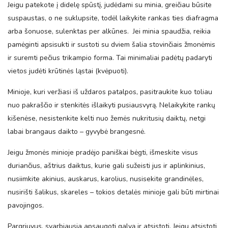
Jeigu patekote į didelę spūstį, judėdami su minia, greičiau būsite
suspaustas, o ne suklupsite, todėl laikykite rankas ties diafragma
arba šonuose, sulenktas per alkūnes. Jei minia spaudžia, reikia
pamėginti apsisukti ir sustoti su dviem šalia stovinčiais žmonėmis
ir suremti pečius trikampio forma. Tai minimaliai padėtų padaryti
vietos judėti krūtinės ląstai (kvėpuoti).
Minioje, kuri veržiasi iš uždaros patalpos, pasitraukite kuo toliau
nuo pakraščio ir stenkitės išlaikyti pusiausvyrą. Nelaikykite rankų
kišenėse, nesistenkite kelti nuo žemės nukritusių daiktų, netgi
labai brangaus daikto – gyvybė brangesnė.
Jeigu žmonės minioje pradėjo paniškai bėgti, išmeskite visus
duriančius, aštrius daiktus, kurie gali sužeisti jus ir aplinkinius,
nusiimkite akinius, auskarus, karolius, nusisekite grandinėles,
nusirišti šalikus, skareles – tokios detalės minioje gali būti mirtinai
pavojingos.
Pargriuvus, svarbiausia apsaugoti galvą ir atsistoti. Jeigu atsistoti