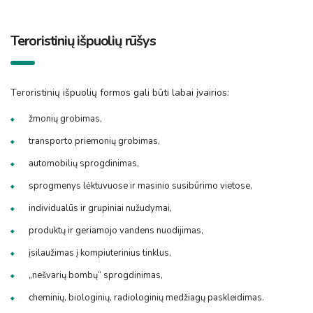
Teroristinių išpuolių rūšys
Teroristinių išpuolių formos gali būti labai įvairios:
žmonių grobimas,
transporto priemonių grobimas,
automobilių sprogdinimas,
sprogmenys lėktuvuose ir masinio susibūrimo vietose,
individualūs ir grupiniai nužudymai,
produktų ir geriamojo vandens nuodijimas,
įsilaužimas į kompiuterinius tinklus,
„nešvarių bombų“ sprogdinimas,
cheminių, biologinių, radiologinių medžiagų paskleidimas.