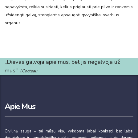
nepavyksta, reikia susiriesti, kelius priglausti prie pilvo ir rankomis
užsidengti galvą, stengiantis apsaugoti gyvybiškai svarbius
organus.
„Dievas galvoja apie mus, bet jis negalvoja už
mus.”
J.Cocteau
Apie Mus
Civilinė sauga – tai mūsų visų vykdoma labai konkreti, bet labai