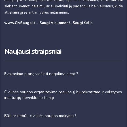
daugialypė ir kompleksiška veikla, apimanti veiksmus, kurie daromi
siekiant išvengti nelaimių ar sušvelninti jų padarinius bei veiksmus, kurie
atliekami gresiant ar įvykus nelaimėms.
www.CivSauga.lt – Saugi Visuomenė, Saugi Šalis
Naujausi straipsniai
Evakavimo planą viešinti negalima slėpti?
Civilinės saugos organizavimo realijos (į biurokratizmo ir valstybės
institucijų neveiklumo temą)
Būti ar nebūti civilinės saugos mokymui?