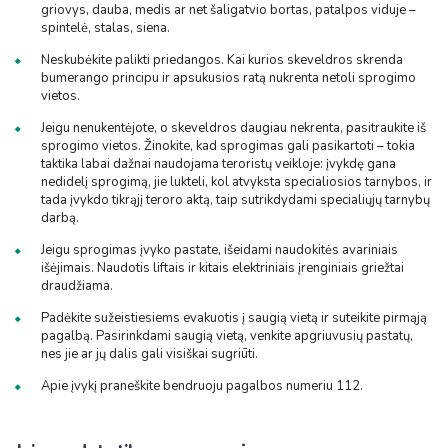
griovys, dauba, medis ar net šaligatvio bortas, patalpos viduje –
spintelė, stalas, siena.
Neskubėkite palikti priedangos. Kai kurios skeveldros skrenda
bumerango principu ir apsukusios ratą nukrenta netoli sprogimo
vietos.
Jeigu nenukentėjote, o skeveldros daugiau nekrenta, pasitraukite iš
sprogimo vietos. Žinokite, kad sprogimas gali pasikartoti – tokia
taktika labai dažnai naudojama teroristų veikloje: įvykdę gana
nedidelį sprogimą, jie lukteli, kol atvyksta specialiosios tarnybos, ir
tada įvykdo tikrąjį teroro aktą, taip sutrikdydami specialiųjų tarnybų
darbą.
Jeigu sprogimas įvyko pastate, išeidami naudokitės avariniais
išėjimais. Naudotis liftais ir kitais elektriniais įrenginiais griežtai
draudžiama.
Padėkite sužeistiesiems evakuotis į saugią vietą ir suteikite pirmąją
pagalbą. Pasirinkdami saugią vietą, venkite apgriuvusių pastatų,
nes jie ar jų dalis gali visiškai sugriūti.
Apie įvykį praneškite bendruoju pagalbos numeriu 112.