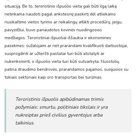
situaciją. Be to, teroristinio išpuolio vieta gali būti ilgą laiką
netinkama naudoti pagal ankstesnę paskirtį dėl atliekamo
nusikaltimo vietos tyrimo ar reikalingų atlikti procedūrų, jeigu,
pavyzdžiui, buvo panaudotos kovinės nuodingosios
medžiagos. Teroristiniai išpuoliai iššaukia ir ekonomines
pasekmes: sužalojami ar net prarandami kvalifikuoti darbuotojai,
susprogdinti ar užteršti pastatai turi būti atstatyti ar
nukenksminti, o išpuolio vieta turi būti sutvarkyta. Nuostolių
patiria draudimo bendrovės, prarandamos pajamos, susijusios su
tokiais sektoriais kaip oro transportas bei turizmas.
Teroristinis išpuolis apibūdinamas trimis
požymiais:
smurtu,
politiniais tikslais ir
yra
nukreiptas prieš civilius gyventojus arba
taikinius.