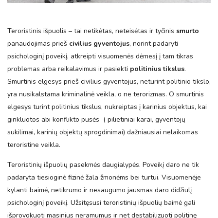
Teroristinis išpuolis – tai netikėtas, neteisėtas ir tyčinis
smurto
panaudojimas prieš
civilius gyventojus
, norint padaryti
psichologinį poveikį, atkreipti visuomenės dėmesį į tam tikras
problemas arba reikalavimus ir pasiekti
politinius tikslus
.
Smurtinis elgesys prieš civilius gyventojus, neturint politinio tikslo,
yra nusikalstama kriminalinė veikla, o ne terorizmas. O smurtinis
elgesys turint politinius tikslus, nukreiptas į karinius objektus, kai
ginkluotos abi konflikto pusės ( pilietiniai karai, gyventojų
sukilimai, karinių objektų sprogdinimai) dažniausiai nelaikomas
teroristine veikla.
Teroristinių išpuolių pasekmės daugialypės. Poveikį daro ne tik
padaryta tiesioginė fizinė žala žmonėms bei turtui. Visuomenėje
kylanti baimė, netikrumo ir nesaugumo jausmas daro didžiulį
psichologinį poveikį. Užsitęsusi teroristinių išpuolių baimė gali
išprovokuoti masinius neramumus ir net destabilizuoti politinę