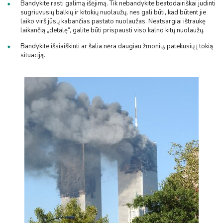
Bandykite rasti galimą išėjimą. Tik nebandykite beatodairiškai judinti
sugriuvusių balkių ir kitokių nuolaužų, nes gali būti, kad būtent jie
laiko virš jūsų kabančias pastato nuolaužas. Neatsargiai ištraukę
laikančią „detalę“, galite būti prispausti viso kalno kitų nuolaužų.
Bandykite išsiaiškinti ar šalia nėra daugiau žmonių, patekusių į tokią
situaciją.