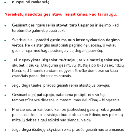
nuspausti rankenėlę.
Nereikėtų naudotis gesintuvu, neįsitikinus, kad tai saugu.
Gesinant gesintuvu reikia
stovėti tarp liepsnos ir išėjimo
, kad
turėtumėte galimybę atsitraukti.
Svarbiausia –
pradėti gesinimą nuo intensyviausios degimo
vietos
. Reikia stengtis nuslopinti pagrindinę liepsną, o vėliau
gesinamąja medžiaga padengti visą degantį paviršių.
Jei nepavyksta užgesinti tučtuojau, reikia mesti gesintuvą ir
skubėti į lauką
. Dauguma gesintuvų ištuštėja po 8-10 sekundžių.
Būna, kad žmonės randami negyvi, užtroškę dūmuose su šalia
esančiais panaudotais gesintuvais.
Jeigu dega
lauke
, pradėti gesinti reikia atsistojus pavėjui.
Gesinant ugnį
patalpoje
, patariama pritūpti, nes viršuje
temperatūra yra didesnė, o matomumas dėl dūmų – blogesnis.
Prie sienos, ar kambario kampe įsiplieskusį gaisrą, reikia gesinti
pasisukus šonu, ir atsistojus kuo atokiau nuo židinio, nes paleistų
miltelių debesis gali atšokti nuo sienos į veidą.
Jeigu
dega išsilieję skysčiai
, reikia pradėti gesinti nuo artimiausio