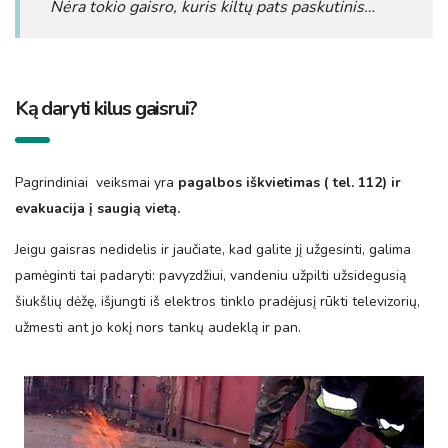
Nėra tokio gaisro, kuris kiltų pats paskutinis…
Ką daryti kilus gaisrui?
Pagrindiniai veiksmai yra
pagalbos iškvietimas ( tel. 112) ir
evakuacija į saugią vietą.
Jeigu gaisras nedidelis ir jaučiate, kad galite jį užgesinti, galima
pamėginti tai padaryti: pavyzdžiui, vandeniu užpilti užsidegusią
šiukšlių dėžę, išjungti iš elektros tinklo pradėjusį rūkti televizorių,
užmesti ant jo kokį nors tankų audeklą ir pan.