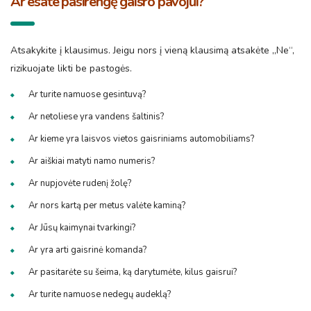
Ar esate pasirengę gaisro pavojui?
Atsakykite į klausimus. Jeigu nors į vieną klausimą atsakėte „Ne“,
rizikuojate likti be pastogės.
Ar turite namuose gesintuvą?
Ar netoliese yra vandens šaltinis?
Ar kieme yra laisvos vietos gaisriniams automobiliams?
Ar aiškiai matyti namo numeris?
Ar nupjovėte rudenį žolę?
Ar nors kartą per metus valėte kaminą?
Ar Jūsų kaimynai tvarkingi?
Ar yra arti gaisrinė komanda?
Ar pasitarėte su šeima, ką darytumėte, kilus gaisrui?
Ar turite namuose nedegų audeklą?