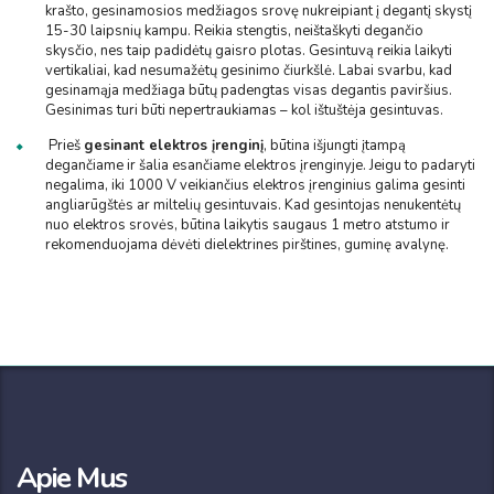
krašto, gesinamosios medžiagos srovę nukreipiant į degantį skystį
15-30 laipsnių kampu. Reikia stengtis, neištaškyti degančio
skysčio, nes taip padidėtų gaisro plotas. Gesintuvą reikia laikyti
vertikaliai, kad nesumažėtų gesinimo čiurkšlė. Labai svarbu, kad
gesinamąja medžiaga būtų padengtas visas degantis paviršius.
Gesinimas turi būti nepertraukiamas – kol ištuštėja gesintuvas.
Prieš
gesinant elektros įrenginį
, būtina išjungti įtampą
degančiame ir šalia esančiame elektros įrenginyje. Jeigu to padaryti
negalima, iki 1000 V veikiančius elektros įrenginius galima gesinti
angliarūgštės ar miltelių gesintuvais. Kad gesintojas nenukentėtų
nuo elektros srovės, būtina laikytis saugaus 1 metro atstumo ir
rekomenduojama dėvėti dielektrines pirštines, guminę avalynę.
Apie Mus