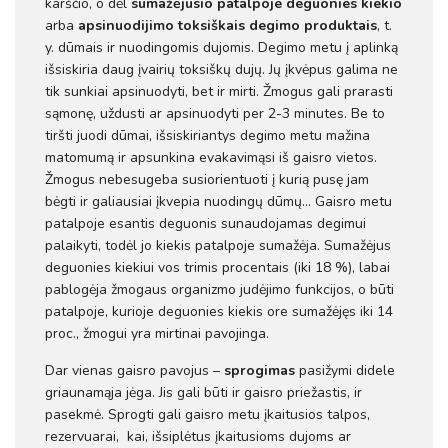
karščio, o dėl
sumažėjusio patalpoje deguonies kiekio
arba
apsinuodijimo toksiškais degimo produktais
, t.
y. dūmais ir nuodingomis dujomis. Degimo metu į aplinką
išsiskiria daug įvairių toksiškų dujų. Jų įkvėpus galima ne
tik sunkiai apsinuodyti, bet ir mirti. Žmogus gali prarasti
sąmonę, uždusti ar apsinuodyti per 2-3 minutes. Be to
tiršti juodi dūmai, išsiskiriantys degimo metu mažina
matomumą ir apsunkina evakavimąsi iš gaisro vietos.
Žmogus nebesugeba susiorientuoti į kurią pusę jam
bėgti ir galiausiai įkvepia nuodingų dūmų… Gaisro metu
patalpoje esantis deguonis sunaudojamas degimui
palaikyti, todėl jo kiekis patalpoje sumažėja. Sumažėjus
deguonies kiekiui vos trimis procentais (iki 18 %), labai
pablogėja žmogaus organizmo judėjimo funkcijos, o būti
patalpoje, kurioje deguonies kiekis ore sumažėjęs iki 14
proc., žmogui yra mirtinai pavojinga.
Dar vienas gaisro pavojus –
sprogimas
pasižymi didele
griaunamąja jėga. Jis gali būti ir gaisro priežastis, ir
pasekmė. Sprogti gali gaisro metu įkaitusios talpos,
rezervuarai, kai, išsiplėtus įkaitusioms dujoms ar