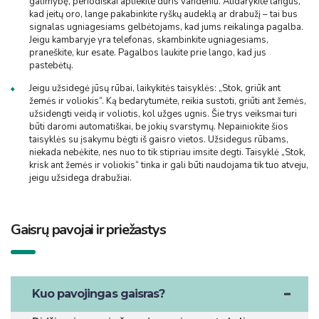
galimybę, periodiškai apliekite duris vandeniu. Atidarykite langus,
kad įeitų oro, lange pakabinkite ryškų au­deklą ar drabužį – tai bus
signalas ugniagesiams gelbėtojams, kad jums reikalinga pagalba.
Jeigu kambaryje yra telefonas, skambinkite ugniagesiams,
praneškite, kur esate. Pagalbos laukite prie lango, kad jus
pastebėtų.
Jeigu užsidegė jūsų rūbai, laikykitės taisyklės: „Stok, griūk ant
žemės ir voliokis“. Ką bedarytumėte, reikia sustoti, griūti ant žemės,
užsidengti veidą ir voliotis, kol užges ugnis. Šie trys veiksmai turi
būti daromi automatiškai, be jokių svarstymų. Nepainiokite šios
taisyklės su įsakymu bėgti iš gaisro vietos. Užsidegus rūbams,
niekada nebėkite, nes nuo to tik stipriau imsite degti. Taisyklė „Stok,
krisk ant žemės ir voliokis“ tinka ir gali būti naudojama tik tuo atveju,
jeigu užsidega drabužiai.
Gaisrų pavojai ir priežastys
Kuo pavojingas gaisras?