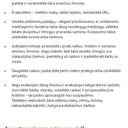
panikai ir nuraminkite šalia esančius žmones.
Evakuokitės – išeikite i lauką, eikite laiptais, nesileiskite liftu.
Venkite uždūmintų patalpų – degant plastmasėms ar sintetinėms
medžiagoms išsiskiria labai daug nuodingųjų medžiagų, užtenka
keleto įkvėpimų ir žmogus praranda sąmonę. Kvėpavimo takus
uždenkite nosine arba rankove.
Judėdami minioje, praleiskite į priekį vaikus, moteris ir vyresnio
amžiaus žmones. Jeigu matote, kad šalia esantis žmogus yra
sukaustytas baimės, paimkite jį už rankos ir padėkite eiti kartu su
visais.
Saugokite vaikus, padarykite jiems vietos priekyje arba užsikelkite
ant pečių.
Jeigu evakuojasi daug žmonių ir evakuacijos kelyje darosi spūstis,
nusiriškite šaliką, skarelę, sulenkite rankas ir prispauskite prie
krūtinės – tai padės apsisaugoti nuo suspaudimo.
Stenkitės neatsidurti šalia stiklinių sienų, vitrinų, kolonų,
nebandykite kabintis į kelyje pasitaikančius daiktus.