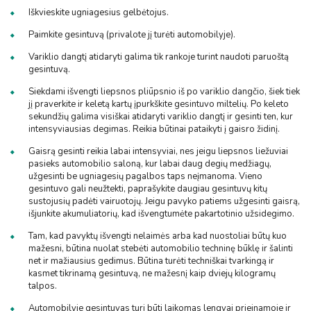
Iškvieskite ugniagesius gelbėtojus.
Paimkite gesintuvą (privalote jį turėti automobilyje).
Variklio dangtį atidaryti galima tik rankoje turint naudoti paruoštą
gesintuvą.
Siekdami išvengti liepsnos pliūpsnio iš po variklio dangčio, šiek tiek
jį praverkite ir keletą kartų įpurkškite gesintuvo miltelių. Po keleto
sekundžių galima visiškai atidaryti variklio dangtį ir gesinti ten, kur
intensyviausias degimas. Reikia būtinai pataikyti į gaisro židinį.
Gaisrą gesinti reikia labai intensyviai, nes jeigu liepsnos liežuviai
pasieks automobilio saloną, kur labai daug degių medžiagų,
užgesinti be ugniagesių pagalbos taps neįmanoma. Vieno
gesintuvo gali neužtekti, paprašykite daugiau gesintuvų kitų
sustojusių padėti vairuotojų. Jeigu pavyko patiems užgesinti gaisrą,
išjunkite akumuliatorių, kad išvengtumėte pakartotinio užsidegimo.
Tam, kad pavyktų išvengti nelaimės arba kad nuostoliai būtų kuo
mažesni, būtina nuolat stebėti automobilio techninę būklę ir šalinti
net ir mažiausius gedimus. Būtina turėti techniškai tvarkingą ir
kasmet tikrinamą gesintuvą, ne mažesnį kaip dviejų kilogramų
talpos.
Automobilyje gesintuvas turi būti laikomas lengvai prieinamoje ir