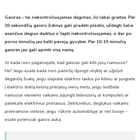
Gaisras – tai nekontroliuojamas degimas. Jis labai greitas. Per
30 sekundžių gaisro židinys gali pradėti plėstis, uždegti šalia
esančius degius daiktus ir tapti nekontroliuojamas, o dar po
poros minučių jau kelti pavojų gyvybei. Per 10-15 minu­čių
gaisras jau gali apimti visą namą.
Ar kada nors pagalvojate, kad gaisras gali kilti jūsų namuose?
Ne? Jeigu esate kada nors pamiršę išjungti viryklę ar užpūsti
degančią žvakę, jeigu slepiate elektros laidus po kilimu ar jungiate
į elektros tinklą keletą prietaisų vienu metu, jeigu leidžiate
namuose vieniems vaikams įsijungti televizo­rių ar kompiuterį ar
paliekate elektrinius prietaisus, žiebtuvėlius, degtukus vaikams
prieinamose vietose, jeigu rūkote automobilyje ar net lovoje –
esate potenciali gaisro auka.