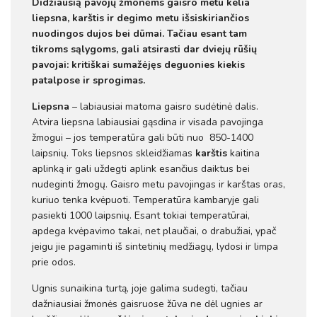
Didžiausią pavojų žmonėms gaisro metu kelia
liepsna, karštis ir degimo metu išsiskiriančios
nuodingos dujos bei dūmai. Tačiau esant tam
tikroms sąlygoms, gali atsirasti dar dviejų rūšių
pavojai: kritiškai sumažėjęs deguonies kiekis
patalpose ir sprogimas.
Liepsna
– labiausiai matoma gaisro sudėtinė dalis.
Atvira liepsna labiausiai gąsdina ir visada pavojinga
žmogui – jos temperatūra gali būti nuo 850-1400
laipsnių. Toks liepsnos skleidžiamas
karštis
kaitina
aplinką ir gali uždegti aplink esančius daiktus bei
nudeginti žmogų. Gaisro metu pavojingas ir karštas oras,
kuriuo tenka kvėpuoti. Temperatūra kambaryje gali
pasiekti 1000 laipsnių. Esant tokiai temperatūrai,
apdega kvėpavimo takai, net plaučiai, o drabužiai, ypač
jeigu jie pagaminti iš sintetinių medžia­gų, lydosi ir limpa
prie odos.
Ugnis sunaikina turtą, joje galima sudegti, tačiau
dažniausiai žmonės gaisruose žūva ne dėl ugnies ar