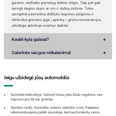
garams, neišlaiko pernelyg didelio slėgio. Taip pat gali
sprogti degios dujos ar oro ir dulkių mišiniai. Tokie
sprogimai pasireiškia didžiuliu liepsnos pliūpsniu ir
milžiniška griovimo jėga į aplinką – griūna konstrukcijos,
užsidega aplinkoje esantys daiktai.
Kodėl kyla gaisrai?
Gaisrinės saugos reikalavimai
Jeigu užsidegė jūsų automobilis
Sustokite kelkraštyje. Važiuoti toliau jokiu būdu negalima, nes
liepsnos plis tik dar greičiau.
Išjunkite variklį. Nuleiskite rankinio stabdžio svirtį. Raktelius
rekomenduojama palikti spynelėje, kad neužsirakintų vairas.