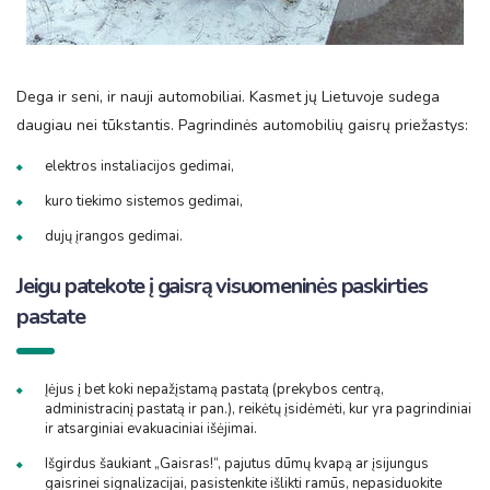
Dega ir seni, ir nauji automobiliai. Kasmet jų Lietuvoje sudega
daugiau nei tūkstantis. Pagrindinės automobilių gaisrų priežastys:
elektros instaliacijos gedimai,
kuro tiekimo sistemos gedimai,
dujų įrangos gedimai.
Jeigu patekote į gaisrą visuomeninės paskirties
pastate
Įėjus į bet koki nepažįstamą pastatą (prekybos centrą,
administracinį pastatą ir pan.), reikėtų įsidėmėti, kur yra pagrindiniai
ir atsarginiai evakuaciniai išėjimai.
Išgirdus šaukiant „Gaisras!“, pajutus dūmų kvapą ar įsijungus
gaisrinei signalizacijai, pasistenkite išlikti ramūs, nepasiduokite