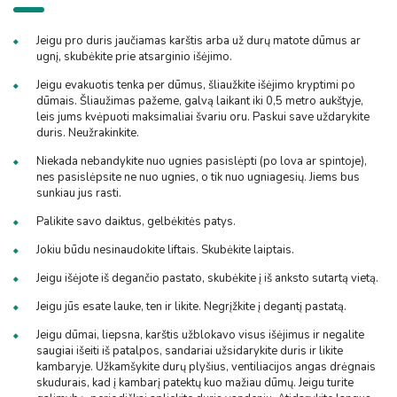
Jeigu pro duris jaučiamas karštis arba už durų matote dūmus ar
ugnį, skubėkite prie at­sarginio išėjimo.
Jeigu evakuotis tenka per dūmus, šliaužkite išėjimo kryptimi po
dūmais. Šliaužimas paže­me, galvą laikant iki 0,5 metro aukštyje,
leis jums kvėpuoti maksimaliai švariu oru. Paskui save uždarykite
duris. Neužrakinkite.
Niekada nebandykite nuo ugnies pasislėpti (po lova ar spintoje),
nes pasislėpsite ne nuo ugnies, o tik nuo ugniagesių. Jiems bus
sunkiau jus rasti.
Palikite savo daiktus, gelbėkitės patys.
Jokiu būdu nesinaudokite liftais. Skubėkite laiptais.
Jeigu išėjote iš degančio pastato, skubėkite į iš anksto sutartą vietą.
Jeigu jūs esate lauke, ten ir likite. Negrįžkite į degantį pastatą.
Jeigu dūmai, liepsna, karštis užblokavo visus išėjimus ir negalite
saugiai išeiti iš patalpos, sandariai užsidarykite duris ir likite
kambaryje. Užkamšykite durų plyšius, ventiliacijos angas drėgnais
skudurais, kad į kambarį patektų kuo mažiau dūmų. Jeigu turite