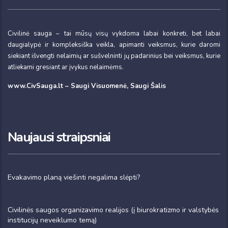
Civilinė sauga – tai mūsų visų vykdoma labai konkreti, bet labai
daugialypė ir kompleksiška veikla, apimanti veiksmus, kurie daromi
siekiant išvengti nelaimių ar sušvelninti jų padarinius bei veiksmus, kurie
atliekami gresiant ar įvykus nelaimėms.
www.CivSauga.lt – Saugi Visuomenė, Saugi Šalis
Naujausi straipsniai
Evakavimo planą viešinti negalima slėpti?
Civilinės saugos organizavimo realijos (į biurokratizmo ir valstybės
institucijų neveiklumo temą)