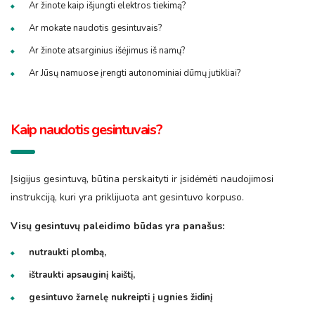
Ar žinote kaip išjungti elektros tiekimą?
Ar mokate naudotis gesintuvais?
Ar žinote atsarginius išėjimus iš namų?
Ar Jūsų namuose įrengti autonominiai dūmų jutikliai?
Kaip naudotis gesintuvais?
Įsigijus gesintuvą, būtina perskaityti ir įsidėmėti naudojimosi
instrukciją, kuri yra priklijuota ant gesintuvo korpuso.
Visų gesintuvų paleidimo būdas yra panašus:
nutraukti plombą,
ištraukti apsauginį kaištį,
gesintuvo žarnelę nukreipti į ugnies židinį