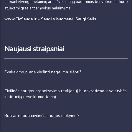
siekiant išvengti nelaimių ar sušvelninti jų padarinius bei veiksmus, kurie
atliekami gresiant ar įvykus nelaimėms.
www.CivSauga.lt – Saugi Visuomenė, Saugi Šalis
Naujausi straipsniai
Evakavimo planą viešinti negalima slėpti?
Civilinės saugos organizavimo realijos (į biurokratizmo ir valstybės
institucijų neveiklumo temą)
Būti ar nebūti civilinės saugos mokymui?