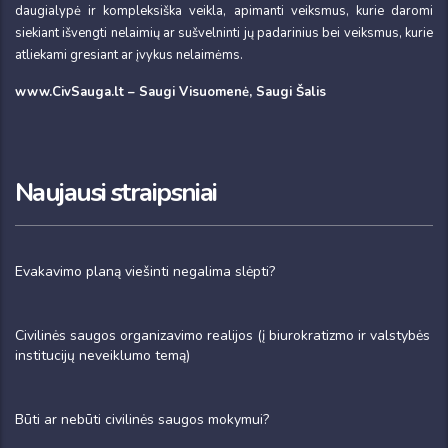
daugialypė ir kompleksiška veikla, apimanti veiksmus, kurie daromi
siekiant išvengti nelaimių ar sušvelninti jų padarinius bei veiksmus, kurie
atliekami gresiant ar įvykus nelaimėms.
www.CivSauga.lt – Saugi Visuomenė, Saugi Šalis
Naujausi straipsniai
Evakavimo planą viešinti negalima slėpti?
Civilinės saugos organizavimo realijos (į biurokratizmo ir valstybės
institucijų neveiklumo temą)
Būti ar nebūti civilinės saugos mokymui?