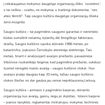
į reikalaujamus mokymus daugelyje organizacijų išliko “sovietinis”,
o tai reiškia – svarbu, ne mokymai, o tvarkingi dokumentai, “nes
ateis tikrinti!”. Taip saugos kultūra daugelyje organizacijų išlieka
terra incognita
.
Saugos kultūra – tai pagrindinis saugumo garantas ir vienintelis
būdas sumažinti nelaimių, kylančių dėl žmogiškojo faktoriaus,
skaičių. Saugos kultūros sąvoka atsirado 1986 metais, po
katastrofos, įvykusios Černobylio atominėje elektrinėje. Tais
metais, tiriant ir analizuojant avarijos priežastis, pasaulinėse
tribūnose nuskambėjo teiginiai, kad pagrindinė priežastis, sukėlusi
tuomet neregėto masto avariją – saugos kultūros stoka!.. Nuo
avarijos praėjo daugiau kaip 30 metų, tačiau saugos kultūros
stokos šleifas vis dar gaubia jau seniai nepriklausomą Lietuvą.
Saugos kultūra – pirmasis ir pagrindinis barjeras, skiriantis
organizaciją nuo avarijų, gaisrų. Jeigu jis skylėtas, tolesni barjerai
– įvairios taisyklės, reglamentai, instrukcijos, mokymai, techninės