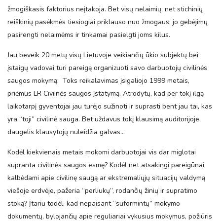
žmogiškasis faktorius neįtakoja. Bet visų nelaimių, net stichinių
reiškinių pasėkmės tiesiogiai priklauso nuo žmogaus: jo gebėjimų
pasirengti nelaimėms ir tinkamai pasielgti joms kilus.
Jau beveik 20 metų visų Lietuvoje veikiančių ūkio subjektų bei
įstaigų vadovai turi pareigą organizuoti savo darbuotojų civilinės
saugos mokymą. Toks reikalavimas įsigaliojo 1999 metais,
priėmus LR Civiinės saugos įstatymą. Atrodytų, kad per tokį ilgą
laikotarpį gyventojai jau turėjo sužinoti ir suprasti bent jau tai, kas
yra “toji” civilinė sauga. Bet uždavus tokį klausimą auditorijoje,
daugelis klausytojų nuleidžia galvas…
Kodėl kiekvienais metais mokomi darbuotojai vis dar miglotai
supranta civilinės saugos esmę? Kodėl net atsakingi pareigūnai,
kalbėdami apie civilinę saugą ar ekstremaliųjų situacijų valdymą
viešoje erdvėje, pažeria “perliukų”, rodančių žinių ir supratimo
stoką? Įtariu todėl, kad nepaisant “suformintų” mokymo
dokumentų, bylojančių apie reguliariai vykusius mokymus, požiūris