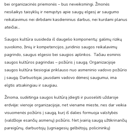
bei organizacinės priemonės – bus neveiksmingi. Žmonės
nesilaikys taisyklių ir nemąstys apie saugų elgesį ar saugumo
reikalavimus nei dirbdami kasdieninius darbus, nei kurdami planus
ateičiai…
Saugos kultūra susideda iš daugelio komponentų: galimų rizikų
suvokimo, žinių ir kompetencijos, juridinio saugos reikalavimų
pagrindo, saugus elgesio bei saugios aplinkos. Tačiau esminis
saugos kultūros pagrindas – požiūris į saugą. Organizacijoje
saugos kultūra tiesiogiai priklauso nuo asmeninio vadovo požiūrio
į saugą. Darbuotojai, jausdami vadovo dėmesį saugumui, ima
elgtis atsakingiau ir saugiau.
Žinoma, sudėtinga saugos kultūrą įdiegti ir puoselėti uždaroje
erdvėje: vienoje organizacijoje, net viename mieste, nes dar veikia
visuomenės požiūris į saugą, kurį iš dalies formuoja valstybės
(valdžioje esančių asmenų) požiūris. Net įvairią saugą užtikrinančių
pareigūnų, darbuotojų (ugniagesių gelbėtojų, policininkų)