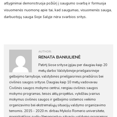
atlyginimai demonstruoja požiūrį į saugumo svarbą ir formuoja
visuomenės nuomonę apie tai, kad saugumas, visuomenės sauga,
darbuotojų sauga šioje šalyje nėra svarbios sritys.
AUTHOR:
RENATA BANIULIENĖ
Patirtį šiose srityse įgijau per daugiau kaip 20
metų darbo Valstybinėje priešgaisrinėje
gelbėjimo tarnyboje, valstybinės priešgaisrinės priežiūros bei
civilinės saugos srityse. Daugiau kaip 10 metų vadovavau
Civilinės saugos mokymo centrui, rengiau civilinės saugos
mokymo programas, teisės aktų projektus, vykdžiau įvairius
mokymus civilinės saugos ir gelbėjimo sistemos veikimo
organizavimo bei ekstremaliųjų situacijų valdymo organizavimo
temomis. 2015 - 2020 m. dirbau Mykolo Romerio universitete,
magistratūros sudijų Nepaprastųjų situacijų valdymo programos